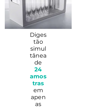
Diges
tão
simul
tânea
de
24
amos
tras
em
apen
as