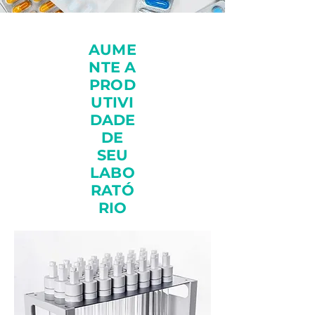
AUME
NTE A
PROD
UTIVI
DADE
DE
SEU
LABO
RATÓ
RIO