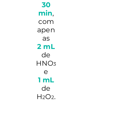
30
min
,
com
apen
as
2 mL
de
HNO
3
e
1 mL
de
H
O
.
2
2
Quer receber a