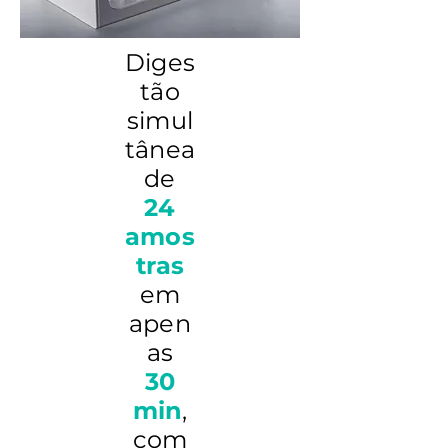
Diges
tão
simul
tânea
de
24
amos
tras
em
apen
as
30
min
,
com