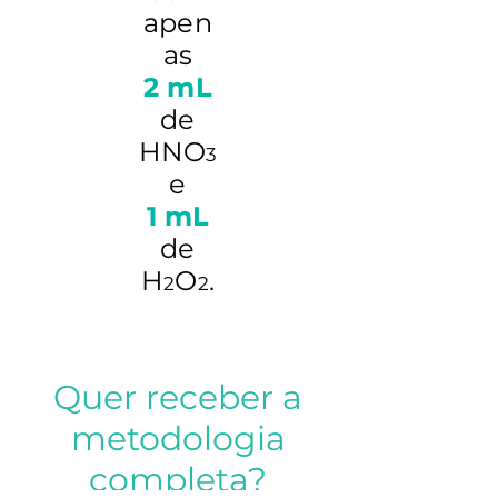
apen
as
2 mL
de
HNO
3
e
1 mL
de
H
O
.
2
2
Quer receber a
metodologia
completa?